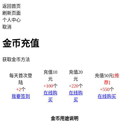
返回首页
刷新页面
个人中心
取消
金币充值
获取金币方法
充值10
充值20
每天首次登
充值50元
[推
元
元
陆
荐]
+100
个
+220
个
+2
个
+550
个
在线购
在线购
我要签到
在线购买
买
买
金币用途说明