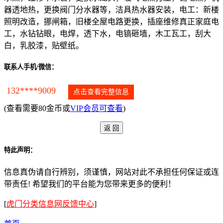
器透地热，更换阀门分水器等，洁具热水器安装，电工：新楼
照明改造，挪闸箱，旧楼全屋电路更换，插座维修真正家庭电
工，水钻钻眼，电焊，透下水，电镐砸墙，木工瓦工，刮大
白，乳胶漆，贴壁纸。
联系人手机/微信：
132****9009
点击查看完整信息
(查看需要80金币或
VIP会员可查看
)
特此声明：
信息真伪请自行辨别，须谨慎，网站对此不承担任何保证或连
带责任! 希望我们的平台能为您带来更多的便利！
[
虎门分类信息网反馈中心
]